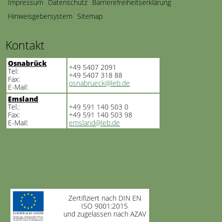
Impressum
Datenschutz
Barrierefreiheitserklärung
überspringen
Hinweisgebersystem
Sitemap
Kontakt
Osnabrück
+49 5407 2091
Tel:
+49 5407 318 88
Fax:
osnabrueck@leb.de
E-Mail:
Emsland
Tel.:
+49 591 140 503 0
Fax:
+49 591 140 503 98
E-Mail:
emsland@leb.de
Zertifiziert nach DIN EN
ISO 9001:2015
und zugelassen nach AZAV