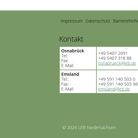
Navigation
Impressum
Datenschutz
Barrierefreih
überspringen
Kontakt
Osnabrück
+49 5407 2091
Tel:
+49 5407 318 88
Fax:
osnabrueck@leb.de
E-Mail:
Emsland
Tel.:
+49 591 140 503 0
Fax:
+49 591 140 503 98
E-Mail:
emsland@leb.de
©
2026 LEB Niedersachsen