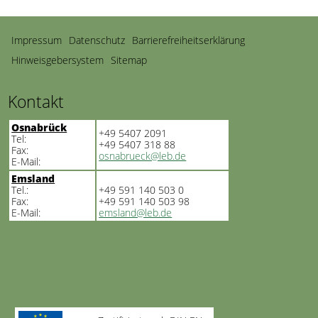
Navigation
Impressum
Datenschutz
Barrierefreiheitserklärung
überspringen
Hinweisgebersystem
Sitemap
Kontakt
Osnabrück
+49 5407 2091
Tel:
+49 5407 318 88
Fax:
osnabrueck@leb.de
E-Mail:
Emsland
Tel.:
+49 591 140 503 0
Fax:
+49 591 140 503 98
E-Mail:
emsland@leb.de